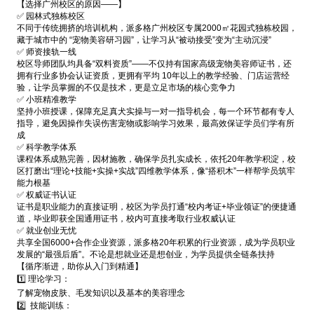
【选择广州校区的原因——】
✅ 园林式独栋校区
不同于传统拥挤的培训机构，派多格广州校区专属2000㎡花园式独栋校园，
藏于城市中的 “宠物美容研习园”，让学习从“被动接受”变为“主动沉浸”
✅ 师资接轨一线
校区导师团队均具备“双料资质”——不仅持有国家高级宠物美容师证书，还
拥有行业多协会认证资质，更拥有平均 10年以上的教学经验、门店运营经
验，让学员掌握的不仅是技术，更是立足市场的核心竞争力
✅ 小班精准教学
坚持小班授课，保障充足真犬实操与一对一指导机会，每一个环节都有专人
指导，避免因操作失误伤害宠物或影响学习效果，最高效保证学员们学有所
成
✅ 科学教学体系
课程体系成熟完善，因材施教，确保学员扎实成长，依托20年教学积淀，校
区打磨出“理论+技能+实操+实战”四维教学体系，像“搭积木”一样帮学员筑牢
能力根基
✅ 权威证书认证
证书是职业能力的直接证明，校区为学员打通“校内考证+毕业领证”的便捷通
道，毕业即获全国通用证书，校内可直接考取行业权威认证
✅ 就业创业无忧
共享全国6000+合作企业资源，派多格20年积累的行业资源，成为学员职业
发展的“最强后盾”。不论是想就业还是想创业，为学员提供全链条扶持
【循序渐进，助你从入门到精通】
1️⃣ 理论学习：
了解宠物皮肤、毛发知识以及基本的美容理念
2️⃣ 技能训练：