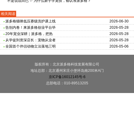
不是说说而已 ✨ 为什么新手学宠技，都认准派多格？
相关阅读
派多格猫咪低压赛级洗护课上线
2026-06-30
告别内卷！来派多格创业平台毕
2026-05-28
20年宠业深耕｜派多格，把热
2026-05-28
从学徒到资深店长：宠物从业者
2026-05-28
全国首个伴侣动物立法落地三明
2026-05-06
版权所有：北京派多格科技发展有限公司
地址总部：北京通州宋庄小堡环岛南200米A门
京ICP备16012145号-6
总部电话：010-89513205