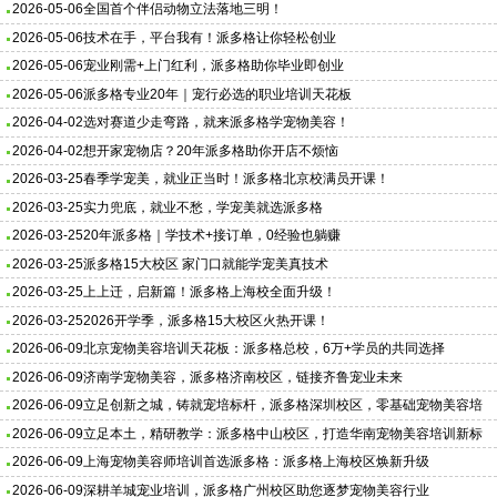
2026-05-06
全国首个伴侣动物立法落地三明！
2026-05-06
技术在手，平台我有！派多格让你轻松创业
2026-05-06
宠业刚需+上门红利，派多格助你毕业即创业
2026-05-06
派多格专业20年｜宠行必选的职业培训天花板
2026-04-02
选对赛道少走弯路，就来派多格学宠物美容！
2026-04-02
想开家宠物店？20年派多格助你开店不烦恼
2026-03-25
春季学宠美，就业正当时！派多格北京校满员开课！
2026-03-25
实力兜底，就业不愁，学宠美就选派多格
2026-03-25
20年派多格｜学技术+接订单，0经验也躺赚
2026-03-25
派多格15大校区 家门口就能学宠美真技术
2026-03-25
上上迁，启新篇！派多格上海校全面升级！
2026-03-25
2026开学季，派多格15大校区火热开课！
2026-06-09
北京宠物美容培训天花板：派多格总校，6万+学员的共同选择
2026-06-09
济南学宠物美容，派多格济南校区，链接齐鲁宠业未来
2026-06-09
立足创新之城，铸就宠培标杆，派多格深圳校区，零基础宠物美容培
训
2026-06-09
立足本土，精研教学：派多格中山校区，打造华南宠物美容培训新标
杆
2026-06-09
上海宠物美容师培训首选派多格：派多格上海校区焕新升级
2026-06-09
深耕羊城宠业培训，派多格广州校区助您逐梦宠物美容行业