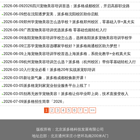
2026-06-09
2026四川宠物美容培训首选：派多格成都校区，开启高薪职业路
2026-06-09
想在沈阳逐梦宠美，派多格沈阳校区助你启航
2026-06-09
郑州学宠物美容怎么选学校？派多格郑州校区，零基础入学+真犬实
操，助力学员快速就业！
2026-06-09
广西宠物美容培训优选派多格 零基础也能轻松入行
2026-06-09
洛阳宠物美容培训学校怎么选，选择洛阳派多宠物美容培训学校学
习，助力宠物爱好者入行，填补本地宠业人才缺口
2026-06-09
江苏学宠物美容选哪家学校好？派多格南通校区助力梦想！
2026-06-09
上海宠物美容培训学校首选上海派多格，系统化教学+全程真犬实
操，助力零基础入行
2026-06-09
杭州宠物美容培训怎么选？派多格（杭州校区）带你零基础轻松入行
2026-03-10
入行宠业必看！派多格20年实战派宠职培训
2026-03-05
新址新气象，派多格成都校焕新开课！
2026-03-05
派多格宠到家宠业创业服务平台上线了！
2026-03-05
别再无效学宠物美容！派多格让你毕业即上岗，技术直接变收入
2026-07-09
派多格招生简章「2026」
1
2
3
4
5
6
7
>
>>
版权所有：北京派多格科技发展有限公司
地址总部：北京通州宋庄小堡环岛南200米A门