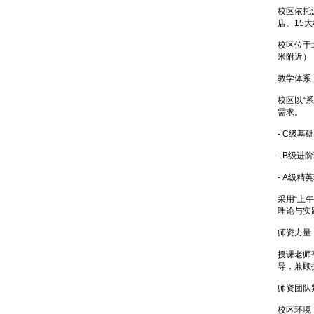
校区依托
店、15
校区位于
米附近）
教学体系
校区以“
需求。
- C级
- B级
- A级
采用“上
理论与实
师资力量
授课老师
导，兼顾
师资团队
校区环境